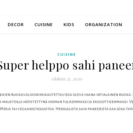
DECOR
CUISINE
KIDS
ORGANIZATION
CUISINE
Super helppo sahi panee
elokuu 25, 2020
aikkien ruokavalioon mukautettavissa oleva ihana intialainen ruoka.
silla mausteilla höystettynä hieman tulisemmaksi ja eksoottisemmaksi.
Mifua tai vegaanistajuustoa. Herkullista sahi paneerista saa joka tapa