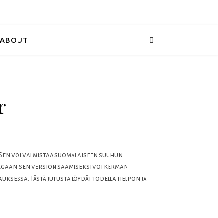
ABOUT
r
 Sen voi valmistaa suomalaiseen suuhun
 Vegaanisen version saamiseksi voi kerman
uksessa. Tästä jutusta löydät todella helpon ja