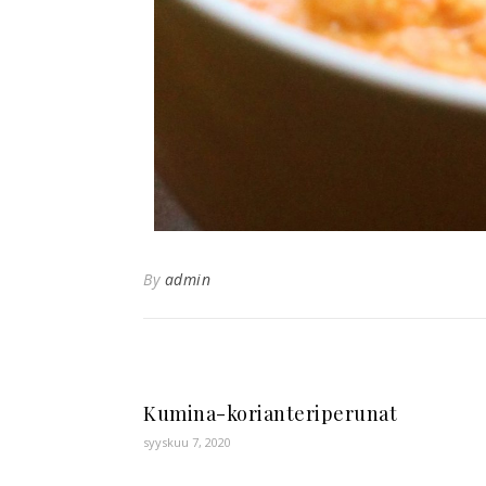
By
admin
Kumina-korianteriperunat
syyskuu 7, 2020