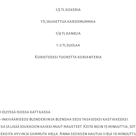
1/2 tl sokeria
1tl jauhettua kardemummaa
1/4 tl kanelia
1-2 tl suolaa
Koristeeksi tuoretta korianteria
i öljyssä isossa kattilassa.
-inkivääriseos blenderiin ja blendaa seos tasaiseksi kastikkeeksi.
a ja lisää joukkoon kaikki muut mausteet. Keitä noin 15 minuuttia, jo
 Sekoita hyvin ja sammuta hella. Anna seoksen hautua vielä 10 minuutti