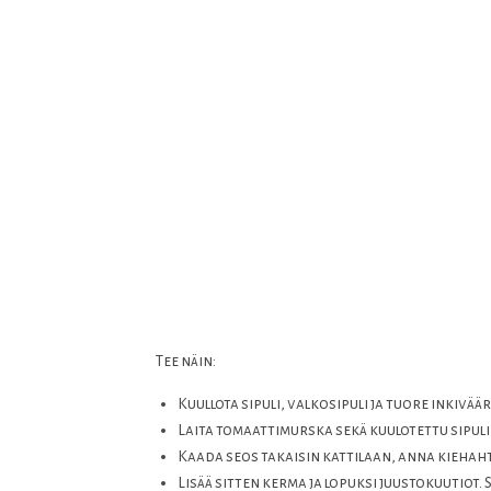
Tee näin:
Kuullota sipuli, valkosipuli ja tuore inkiväär
Laita tomaattimurska sekä kuulotettu sipuli
Kaada seos takaisin kattilaan, anna kiehahta
Lisää sitten kerma ja lopuksi juustokuutiot.