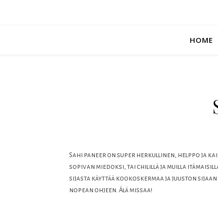
HOME
Sahi paneer on super herkullinen, helppo ja k
sopivan miedoksi, tai chilillä ja muilla itämai
sijasta käyttää kookoskermaa ja juuston sijaan 
nopean ohjeen. Älä missaa!