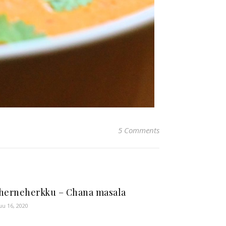
5 Comments
herneherkku – Chana masala
uu 16, 2020