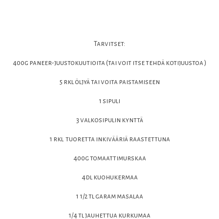
Tarvitset:
400g paneer-juustokuutioita (tai voit itse tehdä kotijuustoa )
5 rkl öljyä tai voita paistamiseen
1 sipuli
3 valkosipulin kynttä
1 rkl tuoretta inkivääriä
raastettuna
400g tomaattimurskaa
4dl kuohukermaa
1 1/2 tl garam masalaa
1/4 tl jauhettua kurkumaa