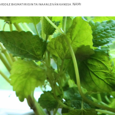
arjoile basmatiriisin tai naan leivän kanssa. NAM!